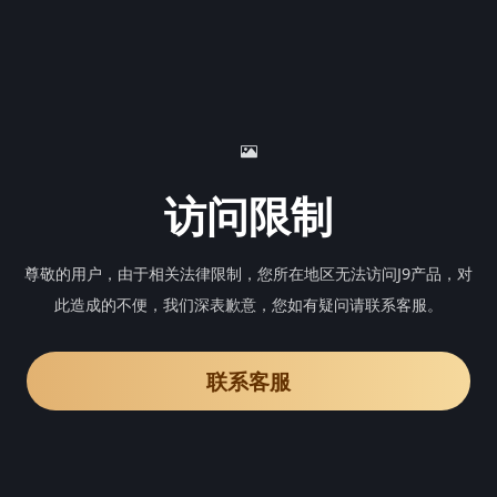
访问限制
尊敬的用户，由于相关法律限制，您所在地区无法访问J9产品，对
此造成的不便，我们深表歉意，您如有疑问请联系客服。
联系客服